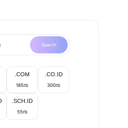
.COM
.CO.ID
185
rb
300
rb
D
.SCH.ID
55
rb