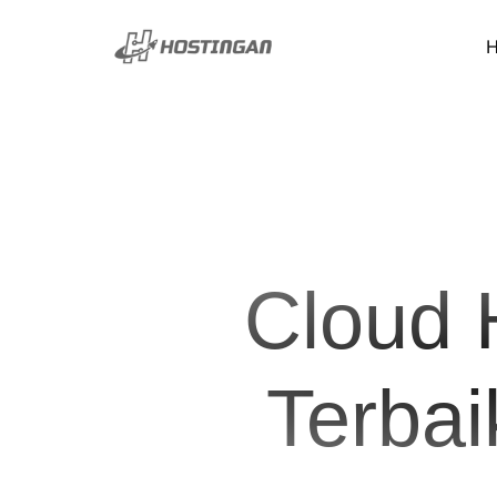
H
Cloud 
Terba