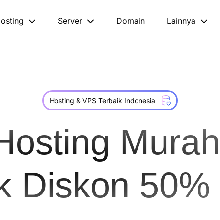
osting
Server
Domain
Lainnya
Hosting & VPS Terbaik Indonesia
Hosting Murah
ik Diskon 50%