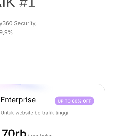
IK #1
y360 Security,
99,9%
Enterprise
UP TO 80% OFF
Untuk website bertrafik tinggi
70rb
/ per bulan