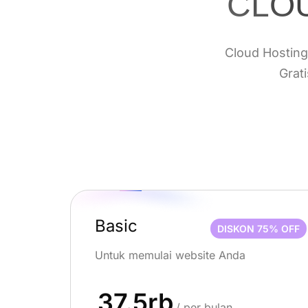
CLOU
Cloud Hosting
Grat
Basic
DISKON 75% OFF
Untuk memulai website Anda
37.5rb
/ per bulan