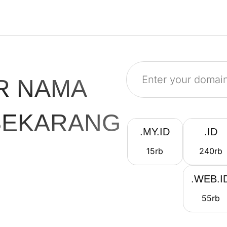
R NAMA
SEKARANG
.MY.ID
.ID
15
rb
240
rb
.WEB.I
55
rb