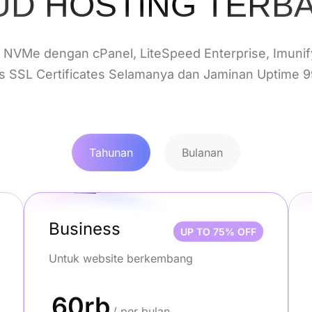
D HOSTING TERBA
 NVMe dengan cPanel, LiteSpeed Enterprise, Imunif
is SSL Certificates Selamanya dan Jaminan Uptime 
Tahunan
Bulanan
Business
UP TO 75% OFF
Untuk website berkembang
60rb
/ per bulan