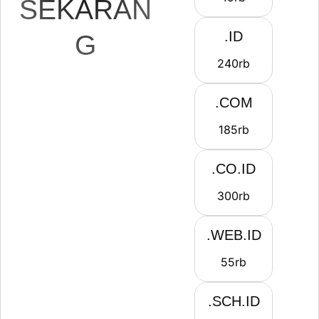
SEKARAN
.ID
G
240
rb
.COM
185
rb
.CO.ID
300
rb
.WEB.ID
55
rb
.SCH.ID