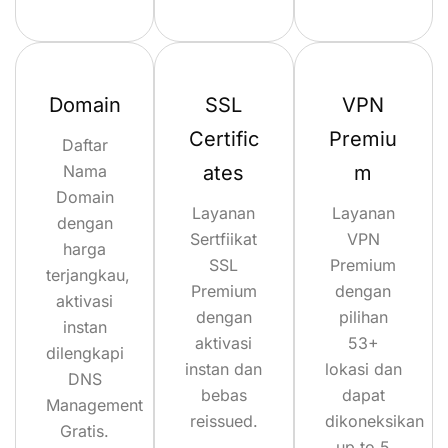
Domain
SSL
VPN
Certific
Premiu
Daftar
Nama
ates
m
Domain
Layanan
Layanan
dengan
Sertfiikat
VPN
harga
SSL
Premium
terjangkau,
Premium
dengan
aktivasi
dengan
pilihan
instan
aktivasi
53+
dilengkapi
instan dan
lokasi dan
DNS
bebas
dapat
Management
reissued.
dikoneksikan
Gratis.
up to 5