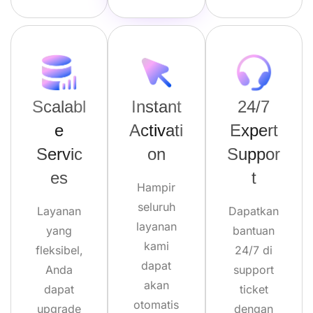
Scalabl
Instant
24/7
e
Activati
Expert
Servic
on
Suppor
es
t
Hampir
seluruh
Layanan
Dapatkan
layanan
yang
bantuan
kami
fleksibel,
24/7 di
dapat
Anda
support
akan
dapat
ticket
otomatis
upgrade
dengan