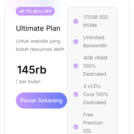
UP TO 80% OFF
175GB SSD
NVMe
Ultimate Plan
Unlimited
Untuk website yang
Bandwidth
butuh resources lebih
4GB vRAM
100%
145rb
Dedicated
/ per bulan
4 vCPU
Core 100%
Pesan Sekarang
Dedicated
Free
Premium
SSL