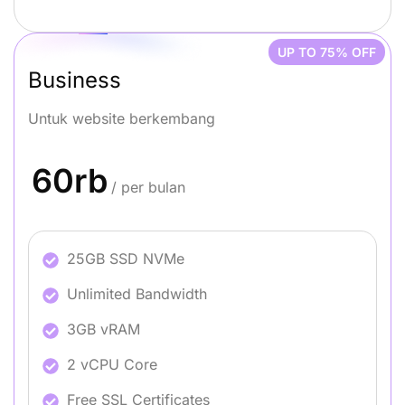
UP TO 75% OFF
Business
Untuk website berkembang
60rb
/ per bulan
25GB SSD NVMe
Unlimited Bandwidth
3GB vRAM
2 vCPU Core
Free SSL Certificates