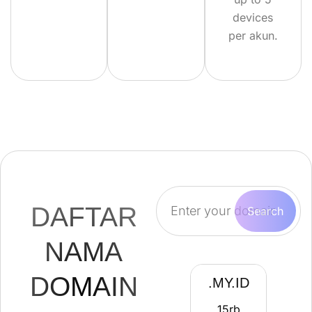
devices
per akun.
DAFTAR
NAMA
DOMAIN
.MY.ID
15
rb