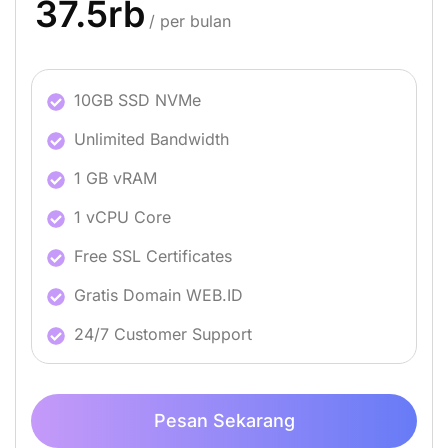
37.5rb
/ per bulan
10GB SSD NVMe
Unlimited Bandwidth
1 GB vRAM
1 vCPU Core
Free SSL Certificates
Gratis Domain WEB.ID
24/7 Customer Support
Pesan Sekarang